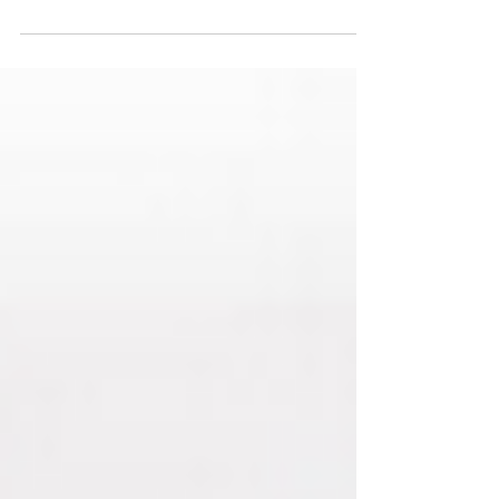
Votre naturopathe vous accompagne pour
soulager les compulsions alimentaires chroniques
ou non par la réflexologie combinée et l'hypnose,
en 3 séances vous pourrez vous défaire de ces
compulsions en toute sérènité.