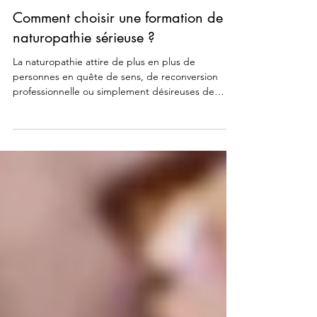
28 janv.
3 min de lecture
Comment choisir une formation de
naturopathie sérieuse ?
La naturopathie attire de plus en plus de
personnes en quête de sens, de reconversion
professionnelle ou simplement désireuses de
mieux comprendre leur santé. Mais face à la
multiplication des formations, notamment en
ligne, une question revient sans cesse : comment
choisir une formation de naturopathie réellement
sérieuse et professionnalisante ? Ayant moi-même
vécu une reconversion, étant aujourd’hui
naturopathe en exercice et formatrice, je souhaite
partager ici des repère