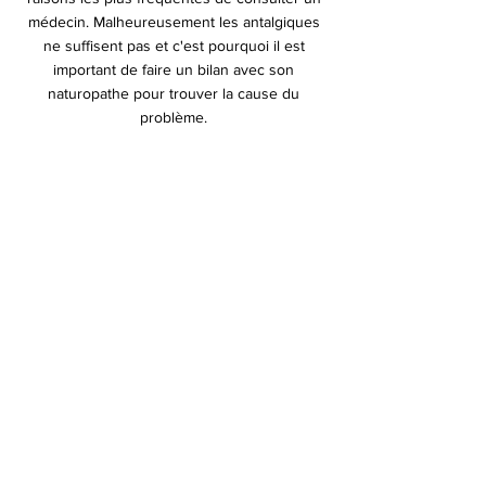
médecin. Malheureusement les antalgiques
ne suffisent pas et c'est pourquoi il est
important de faire un bilan avec son
naturopathe pour trouver la cause du
problème.
Une aide à la gestion
de la douleur
L'auriculothérapie est une excellente
thérapeutique pour aider à la gestion de la
douleur en profondeur ainsi que
l'aromathérapie pour la partie plus
symptomatique.
Si vous vous sentez concernés par cette