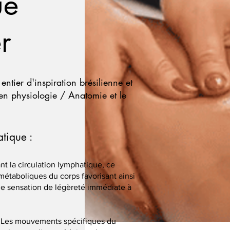
ue
r
ntier d'inspiration brésilienne et
en physiologie / Anatomie et le
tique :
nt la circulation lymphatique, ce
métaboliques du corps favorisant ainsi
une sensation de légèreté immédiate à
: Les mouvements spécifiques du