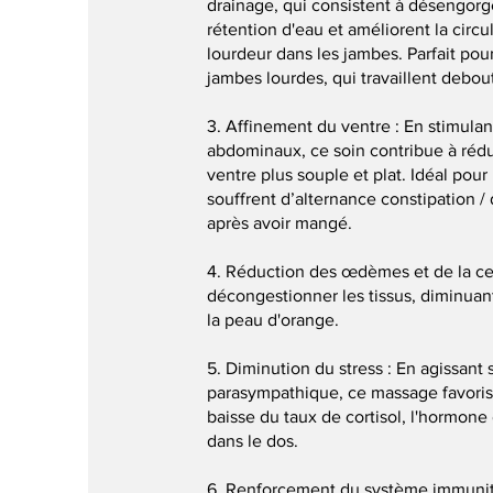
drainage, qui consistent à désengorge
rétention d'eau et améliorent la circu
lourdeur dans les jambes.​ Parfait pou
jambes lourdes, qui travaillent debout
3. Affinement du ventre : En stimula
abdominaux, ce soin contribue à rédu
ventre plus souple et plat.​ Idéal pou
souffrent d’alternance constipation /
après avoir mangé.
4. Réduction des œdèmes et de la cell
décongestionner les tissus, diminuant
la peau d'orange.
5. Diminution du stress : En agissant
parasympathique, ce massage favorise 
baisse du taux de cortisol, l'hormone 
dans le dos.
6. Renforcement du système immunitair