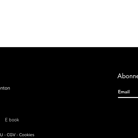
Abonne
onton
E book
GU - CGV - Cookies