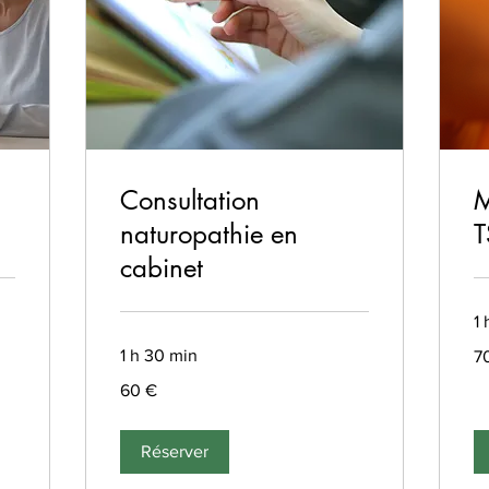
Consultation
M
naturopathie en
T
cabinet
1
70
1 h 30 min
7
eu
60
60 €
euros
Réserver