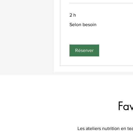
2 h
Selon
Selon besoin
besoin
Réserver
Fa
Les ateliers nutrition en 