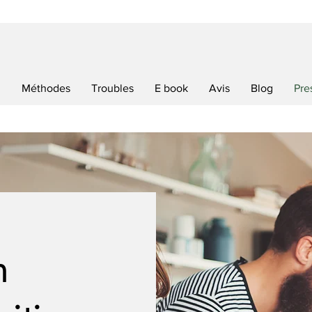
l
Méthodes
Troubles
E book
Avis
Blog
Pre
m