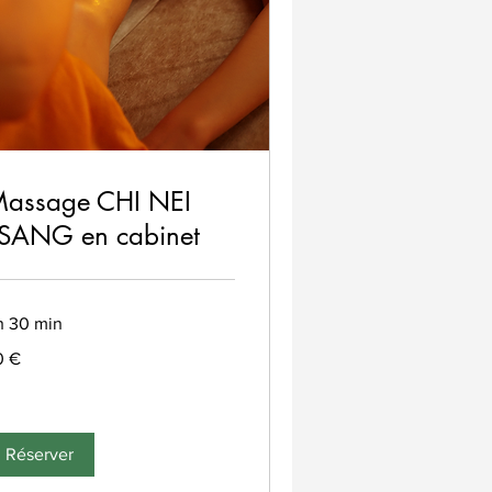
assage CHI NEI
SANG en cabinet
 h 30 min
0 €
ros
Réserver