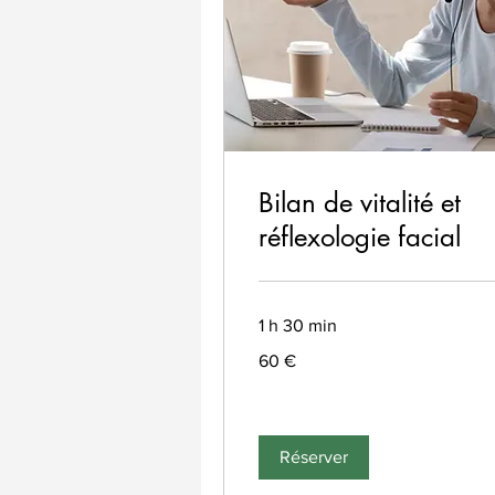
Bilan de vitalité et
réflexologie facial
1 h 30 min
60
60 €
euros
Réserver