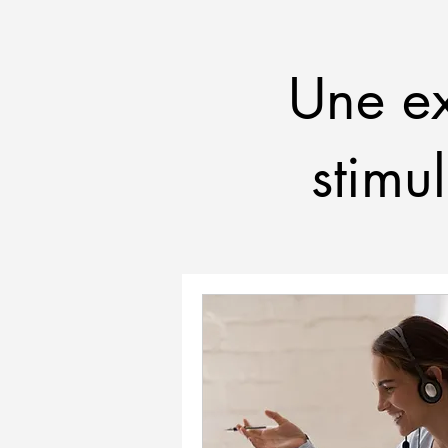
Une ex
stimu