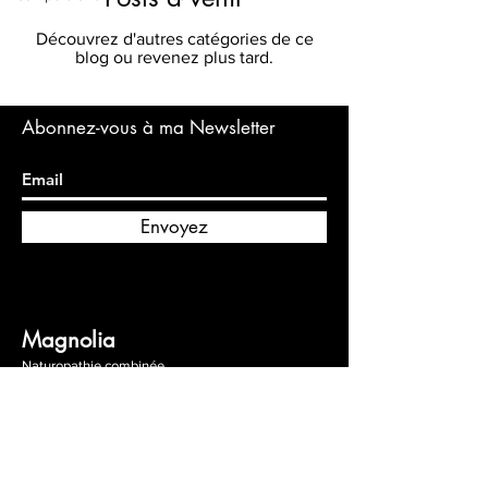
Découvrez d'autres catégories de ce
blog ou revenez plus tard.
Abonnez-vous à ma Newsletter
Envoyez
Magnolia
Naturopathie combinée
En Haute-Garonne :
2885 avenue de Grisolles, 31620
Fronton
En Creuse :