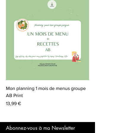
Mon planning 1 mois de menus groupe
AB Print
Prix
13,99 €
Abonnez-vous à ma Newsletter