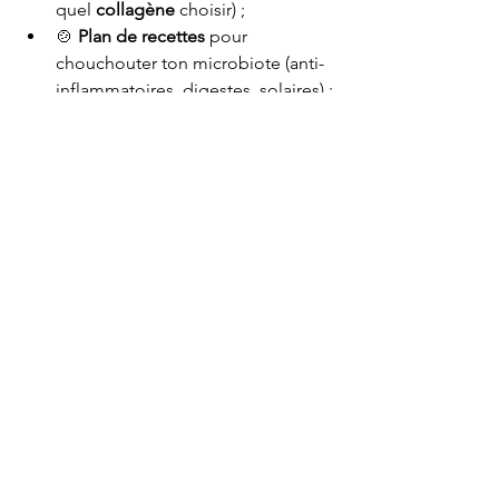
quel 
collagène
 choisir) ;
🍲 
Plan de recettes
 pour 
chouchouter ton microbiote (anti-
inflammatoires, digestes, solaires) ;
🦶 
Séance de réflexologie 
plantaire
 en cabinet🙌 
Auto-
réflexologie faciale
 guidée en 
ligne.
📍 
Objectif : préparer sa peau 
naturellement, apaiser les symptômes, 
et profiter de l’été sans réaction
+ d'infos
Envie de conseils personnalisés pour 
régler ce problème de peau ? 