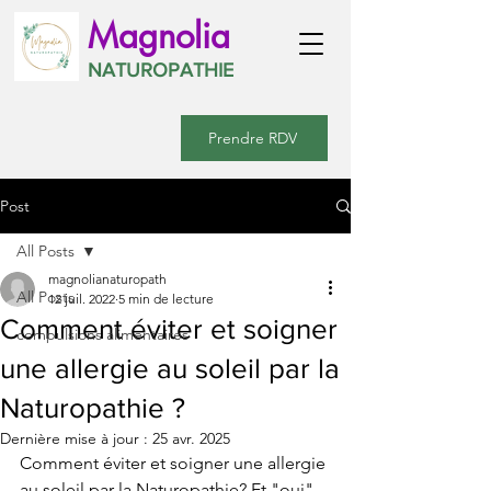
Magnolia
NATUROPATHIE
Prendre RDV
Post
All Posts
magnolianaturopath
All Posts
12 juil. 2022
5 min de lecture
Comment éviter et soigner
compulsions alimentaires
une allergie au soleil par la
Naturopathie ?
Dernière mise à jour :
25 avr. 2025
Comment éviter et soigner une allergie 
au soleil par la Naturopathie? Et "oui" 