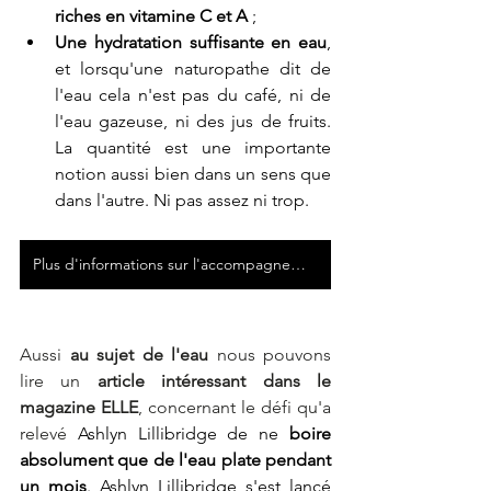
riches en vitamine C et A
 ;
Une hydratation suffisante en eau
, 
et lorsqu'une naturopathe dit de 
l'eau cela n'est pas du café, ni de 
l'eau gazeuse, ni des jus de fruits. 
La quantité est une importante 
notion aussi bien dans un sens que 
dans l'autre. Ni pas assez ni trop.
Plus d'informations sur l'accompagnement de Mélodie
Aussi 
au sujet de l'eau
 nous pouvons 
lire un 
article intéressant dans le 
magazine ELLE
, concernant le défi qu'a 
relevé 
Ashlyn Lillibridge de ne 
boire 
absolument que de l'eau plate pendant 
un mois
. Ashlyn Lillibridge s'est lancé 