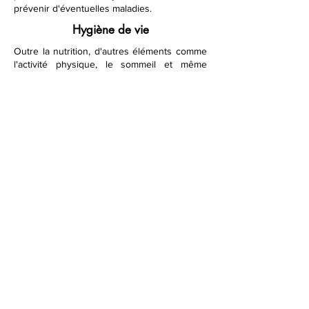
prévenir d'éventuelles maladies.
Hygiène de vie
Outre la nutrition, d'autres éléments comme
l'activité physique, le sommeil et même
l'environnement de vie sont pris en compte
pour établir une approche holistique de
votre santé.
Transformez votre santé
avec la naturopathie en
visio
En optant pour des consultations de
naturopathie
en ligne
, vous bénéficiez d'une
flexibilité et d'un confort inégalé, tout en
continuant à recevoir des soins de haute
qualité. Prenez rendez-vous dès aujourd'hui
sur
Magnolia
Naturopathie
et commencez
votre voyage vers un meilleur bien-être !
Les avantages d'une consultation en