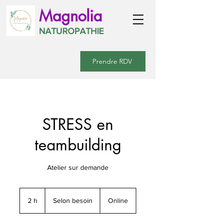
Magnolia
NATUROPATHIE
Prendre RDV
STRESS en
teambuilding
Atelier sur demande
Selon
besoin
2 h
2
Selon besoin
Online
h