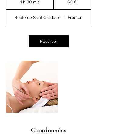
1 h 30 min
1
60 €
3
0
Route de Saint Oradoux
|
Fronton
m
i
n
Réserver
Coordonnées