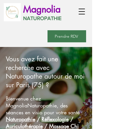
Magnolia
NATUROPATHIE
Prendre RDV
Vous avez fait une
recherche avec
Naturopathe autour de moi
sur Paris (75) ?
Bienvenue chez
MagnoliaNaturopathie, des
séances en visio pour votre santé :
Naturopathie
/
Réflexologie
/
Auriculothérapie
/
Massage Chi