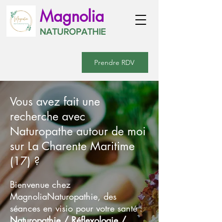
Magnolia
NATUROPATHIE
Prendre RDV
Vous avez fait une
recherche avec
Naturopathe autour de moi
sur La Charente Maritime
(17) ?
Bienvenue chez
MagnoliaNaturopathie, des
séances en visio pour votre santé :
Naturopathie
/
Réflexologie
/