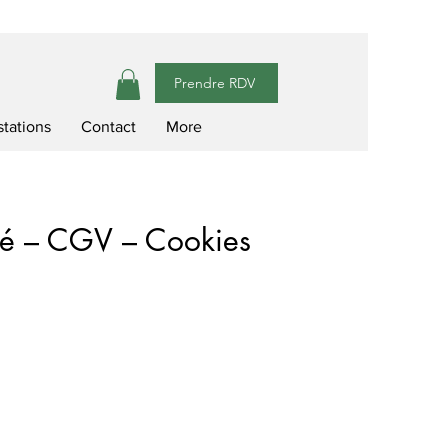
Prendre RDV
stations
Contact
More
ité – CGV – Cookies