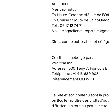
APE : XXX
Mes cabinets :
En Haute-Garonne :43 rue de l'Ori
En Creuse :7 route de Saint-Orad
Tel : 06 17 12 74 71
Mail :
magnolianaturopathie@gma
Directeur de publication et délé
Ce site est hébergé par :
Wix.com
Inc.
Adresse : 500 Terry A François B
Téléphone : +1 415-639-9034
Référencement
OO WEB
Le Site et son contenu sont la prop
particulier au titre des droits d’
diffusion, en tout ou partie, de t