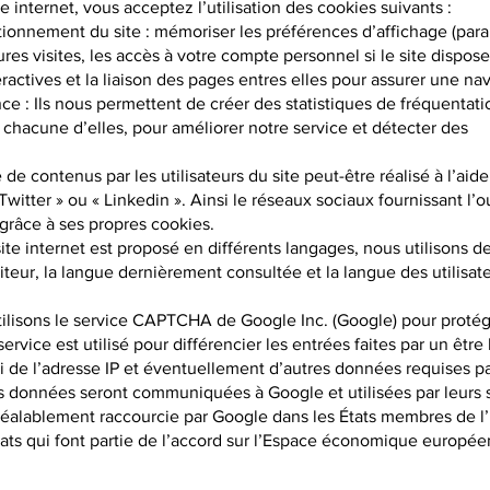
e internet, vous acceptez l’utilisation des cookies suivants :
tionnement du site : mémoriser les préférences d’affichage (par
ures visites, les accès à votre compte personnel si le site dispo
ractives et la liaison des pages entres elles pour assurer une nav
e : Ils nous permettent de créer des statistiques de fréquentat
 chacune d’elles, pour améliorer notre service et détecter des
de contenus par les utilisateurs du site peut-être réalisé à l’aide
Twitter » ou « Linkedin ». Ainsi le réseaux sociaux fournissant l’o
 grâce à ses propres cookies.
site internet est proposé en différents langages, nous utilisons 
siteur, la langue dernièrement consultée et la langue des utilisat
lisons le service CAPTCHA de Google Inc. (Google) pour protég
service est utilisé pour différencier les entrées faites par un êt
i de l’adresse IP et éventuellement d’autres données requises p
s données seront communiquées à Google et utilisées par leurs s
préalablement raccourcie par Google dans les États membres de l
ts qui font partie de l’accord sur l’Espace économique européen