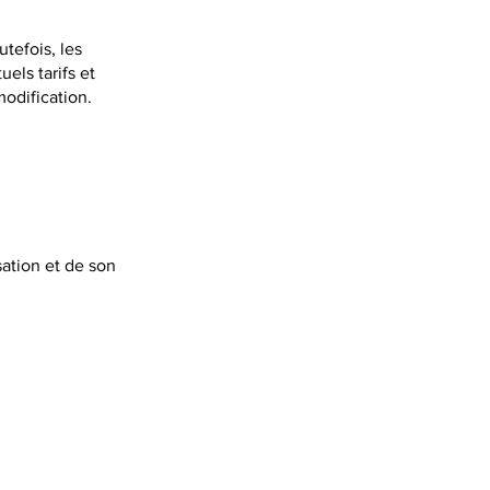
tefois, les
els tarifs et
modification.
isation et de son