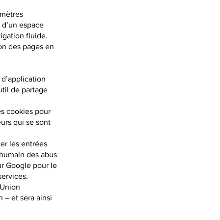
amètres
se d’un espace
igation fluide.
ion des pages en
 d’application
util de partage
des cookies pour
eurs qui se sont
er les entrées
re humain des abus
ar Google pour le
ervices.
’Union
 – et sera ainsi