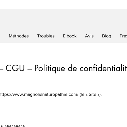
l
Méthodes
Troubles
E book
Avis
Blog
Pre
– CGU – Politique de confidential
https://www.magnolianaturopathie.com/
(le « Site »).
ro xxxxxxxxx