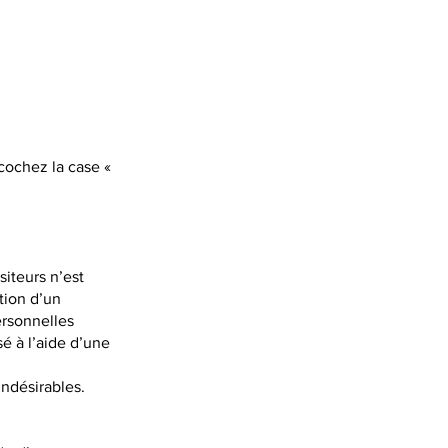
 cochez la case «
siteurs n’est
tion d’un
ersonnelles
é à l’aide d’une
indésirables.